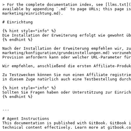
> For the complete documentation index, see [llms.txt](
available by appending `.md` to page URLs; this page is
marketing/einrichtung.md).

# Einrichtung

{% hint style="info" %}

Die Installation der Erweiterung erfolgt wie gewohnt üb
{% endhint %}

Nach der Installation der Erweiterung empfehlen wir, zu
marketing/konfiguration/grundeinstellungen.md) vorzuneh
Provision anfordern kann oder welcher URL-Parameter für
Wir empfehlen, anschließend die ersten Affiliate-Produk
Zu Testzwecken können Sie nun einen Affiliate registrie
in diesem Zuge natürlich auch eine Testbestellung durch
{% hint style="info" %}

Sollten Sie Fragen haben oder Unterstützung zur Einrich
{% endhint %}

---

# Agent Instructions

This documentation is published with GitBook. GitBook i
technical content effectively. Learn more at gitbook.co